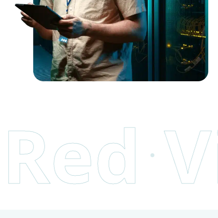
ed
Vir